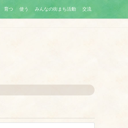
育つ
使う
みんなの街まち活動
交流