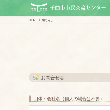
コ
ナ
ン
ビ
テ
ゲ
ン
ー
HOME
お問合せ
ツ
シ
に
ョ
移
ン
動
に
移
動
お問合せ者
団体・会社名（個人の場合は不要）