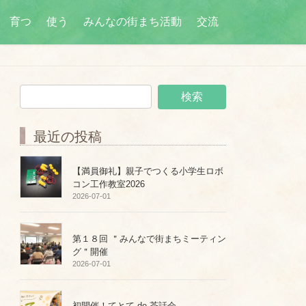
育つ
使う
みんなの街まち活動
交流
最近の投稿
【満員御礼】親子でつくる小学生ロボ
コン工作教室2026
2026-07-01
第１８回 ＂みんなで街まちミーティン
グ＂開催
2026-07-01
初開催！てとて de 茶話会