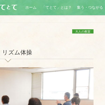
ホーム
「てとて」とは？
集う・つながる
大人の教室
くリズム体操