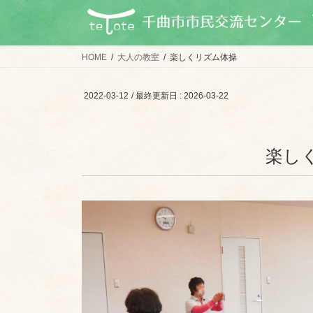
コ
ナ
ン
ビ
テ
ゲ
ン
ー
HOME
大人の教室
楽しくリズム体操
ツ
シ
に
ョ
2022-03-12
/ 最終更新日 :
2026-03-22
移
ン
動
に
移
楽し
動