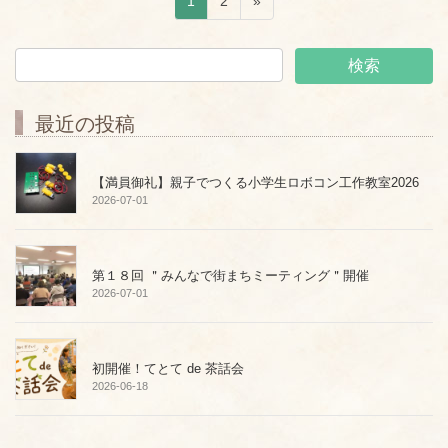
ペ
ペ
1
2
»
投
ー
ー
稿
ジ
ジ
ナ
ビ
ゲ
最近の投稿
ー
シ
ョ
【満員御礼】親子でつくる小学生ロボコン工作教室2026
ン
2026-07-01
第１８回 ＂みんなで街まちミーティング＂開催
2026-07-01
初開催！てとて de 茶話会
2026-06-18