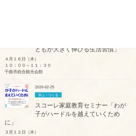
Vol.3【中期計画のつくり方】
５月２３日（土）１０：００～１２：００
2026-03-26
学ぶ・つくる
スコーレ親力アップセミナー「子
どもが大きく伸びる生活習慣」
４月１６日（木）
１０：００～１１：３０
千曲市総合観光会館
2026-02-25
学ぶ・つくる
スコーレ家庭教育セミナー「わが
子がハードルを越えていくため
に」
３月１２日（木）