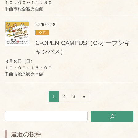
１０：００～１１：３０
千曲市総合観光会館
2026-02-18
交流
C-OPEN CAMPUS（C-オープンキ
ャンパス）
３月８日（日）
１０：００～１６：００
千曲市総合観光会館
ペ
ペ
ペ
1
2
3
»
投
ー
ー
ー
稿
ジ
ジ
ジ
ナ
ビ
ゲ
最近の投稿
ー