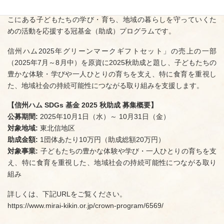
「信州ハムSDGs基金」は、持続可能な美しい信州の自然環境やそ
こにある子どもたちの学び・育ち、地域の暮らしを守っていくた
めの活動を応援する冠基金（助成）プログラムです。
信州ハム2025年グリーンマークギフトセット」の売上の一部
（2025年7月～8月中）を原資に2025秋助成と題し、子どもたちの
豊かな体験・学びや一人ひとりの育ちを支え、特に食育を重視し
た、地域社会の持続可能性につながる取り組みを支援します。
【信州ハム SDGs 基金 2025 秋助成 募集概要】
公募期間:
2025年10月1日（水）～ 10月31日（金）
対象地域:
東北信地区
助成金額:
1団体あたり10万円（助成総額20万円）
対象事業:
子どもたちの豊かな体験や学び・一人ひとりの育ちを支
え、特に食育を重視した、地域社会の持続可能性につながる取り
組み
詳しくは、下記URLをご覧ください。
https://www.mirai-kikin.or.jp/crown-program/6569/