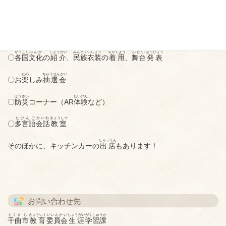
内容
かっこく
ぶんか
しょうかい
みんぞく
いしょう
ちゃくよう
ぶたい
はっぴょう
〇
各国
文化
の
紹介
、
民族
衣装
の
着用
、
舞台
発表
たの
ちゅうせんかい
〇お
楽
しみ
抽選会
ぼうさい
たいけん
〇
防災
コーナー（AR
体験
など）
たげんご
かいわ
きょうしつ
〇
多言語
会話
教室
しゅってん
そのほかに、キッチンカーの
出店
もあります！
お問い合わせ先
ちくま
し
きょういく
いいんかい
しょうがい
がくしゅうか
千曲
市
教育
委員会
生涯
学習課