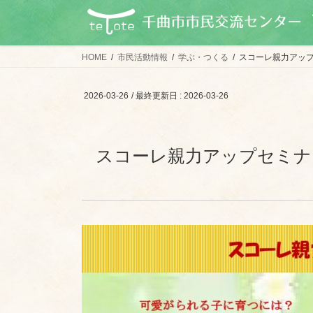
コ
ナ
ン
ビ
テ
ゲ
ン
ー
HOME
市民活動情報
学ぶ・つくる
スコーレ親力アッ
ツ
シ
に
ョ
2026-03-26
/ 最終更新日 :
2026-03-26
移
ン
動
に
移
スコーレ親力アップセミナ
動