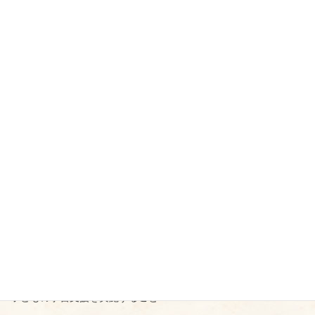
属し、又は暴力団員であるほか、暴力団又は暴力団員に協力し、
若しくは関与する等密接な関係を有する団体
支援の対象要件
次の要件を満たすことが必要です。
市内で実施すること
地域の子どもであれば誰もが利用できる子どもの自主的な参加に
向けた取り組みを行うこと
市内の同じ施設において、定期的に実施し、1回当たり2時間以
上、おおむね1月に1回以上又は教育機関の長期休暇中に概おおむ
ね2週間に1回以上実施すること
毎回食事を提供すること
子どもの学習支援を実施すること