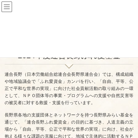
コ
ナ
ン
ビ
テ
ゲ
HOME
市民活動情報
助成金情報
2024年度連合長野ふれ愛基金
ン
ー
ツ
シ
2024-11-06
/ 最終更新日 :
2024-11-06
に
ョ
助成金情報
移
ン
動
に
2024年度連合長野ふれ愛基金
移
動
連合長野（日本労働組合総連合会長野県連合会）
では、構成組織
や地域協議会で「ふれ愛資金」カンパを行い、「自由、平等、公
正で平和な世界の実現」に向けた社会貢献活動の取り組みの一環
として、ＮＰＯ団体等の事業・プログラムへの支援や自然災害等
の被災者に対する救援・支援を行っています。
長野県各地の支援団体とネットワークを持つ長野県みらい基金を
通じて、「連合長野ふれ愛資金」の目的に基づき、人道主義の立
場から「自由、平等、公正で平和な世界の実現」に向け、社会が
抱える様々な課題の克服に向けて、地域で主体的に活動するＮＰ