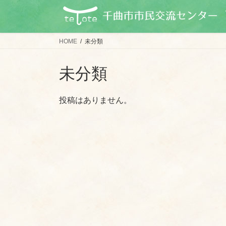
コ
ナ
ン
ビ
テ
ゲ
ン
ー
HOME
未分類
ツ
シ
に
ョ
未分類
移
ン
動
に
投稿はありません。
移
動