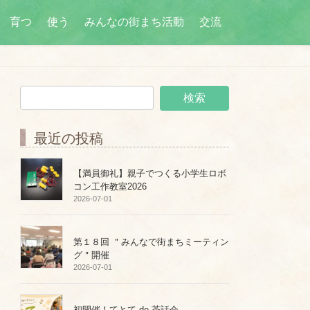
育つ
使う
みんなの街まち活動
交流
最近の投稿
【満員御礼】親子でつくる小学生ロボ
コン工作教室2026
2026-07-01
第１８回 ＂みんなで街まちミーティン
グ＂開催
2026-07-01
初開催！てとて de 茶話会