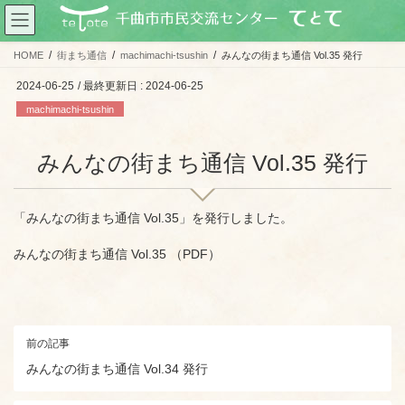
コ
ナ
ン
ビ
テ
ゲ
HOME
街まち通信
machimachi-tsushin
みんなの街まち通信 Vol.35 発行
ン
ー
ツ
シ
2024-06-25
/ 最終更新日 :
2024-06-25
に
ョ
machimachi-tsushin
移
ン
動
に
みんなの街まち通信 Vol.35 発行
移
動
「みんなの街まち通信 Vol.35」を発行しました。
みんなの街まち通信 Vol.35 （PDF）
前の記事
みんなの街まち通信 Vol.34 発行