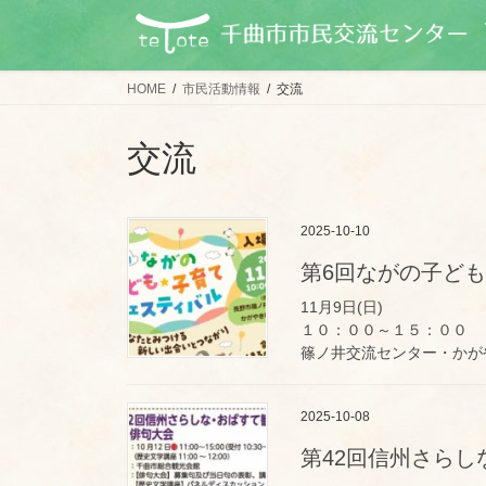
コ
ナ
ン
ビ
テ
ゲ
ン
ー
HOME
市民活動情報
交流
ツ
シ
に
ョ
交流
移
ン
動
に
移
2025-10-10
動
第6回ながの子ど
11月9日(日)
１０：００～１５：００
篠ノ井交流センター・かが
2025-10-08
第42回信州さら