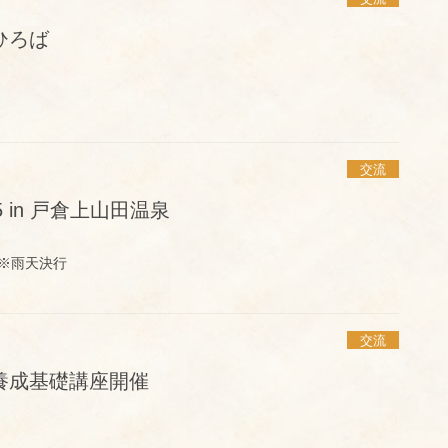
ひろば
交流
25 in 戸倉上山田温泉
※雨天決行
交流
養成基礎講座開催