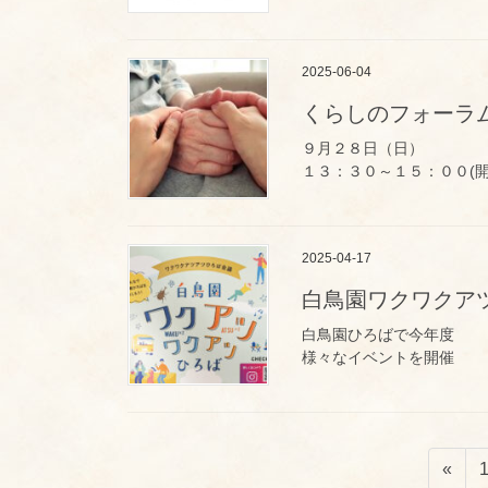
2025-06-04
くらしのフォーラム
９月２８日（日）
１３：３０～１５：００(開
2025-04-17
白鳥園ワクワクア
白鳥園ひろばで今年度
様々なイベントを開催
投
稿
«