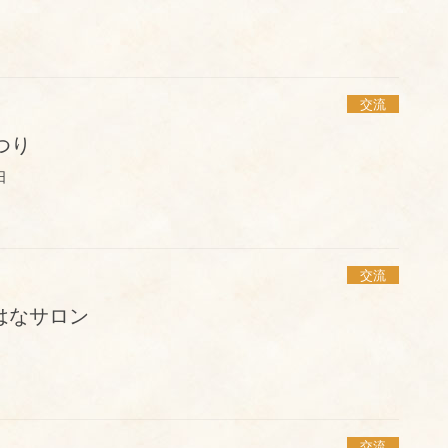
交流
つり
日
交流
はなサロン
交流