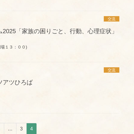
交流
2025「家族の困りごと、行動、心理症状」
場１３：００)
交流
ツアツひろば
ペ
ペ
ペ
1
…
3
4