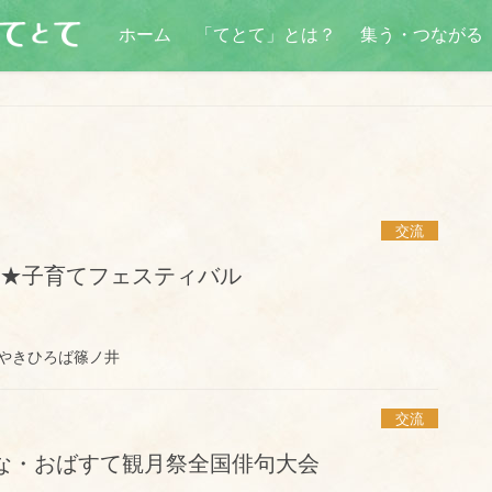
ホーム
「てとて」とは？
集う・つながる
交流
も★子育てフェスティバル
やきひろば篠ノ井
交流
しな・おばすて観月祭全国俳句大会