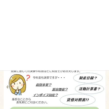
TEL：026-223-0051 FAX：026-223-0052
E-mail：npo@nagano-shimin.net