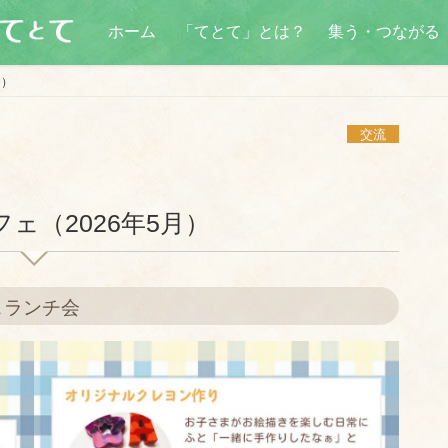
ホーム
「てとて」とは？
集う・つながる
月）
交流
ェ（2026年5月）
＆ランチ会