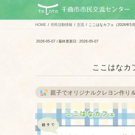
コ
ナ
ン
ビ
テ
ゲ
ン
ー
HOME
市民活動情報
交流
ここはなカフェ（2026年5
ツ
シ
に
ョ
2026-05-07
/ 最終更新日 :
2026-05-07
移
ン
動
に
移
ここはなカフ
動
親子でオリジナルクレヨン作り