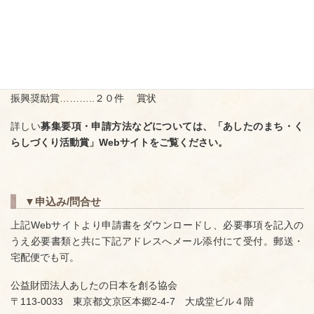
▼表彰予定
内閣総理大臣賞……１件 賞状、副賞２０万円
内閣官房長官賞……１件 賞状、副賞１０万円
総務大臣賞……………１件 賞状、副賞１０万円
主催者賞……………….５件 賞状、副賞 ５万円
振興奨励賞………..２０件 賞状
詳しい
募集要項・申請方法などについては、「
あしたのまち・く
らしづくり活動賞
」Webサイトをご覧ください。
▼申込み/問合せ
上記Webサイトより申請書をダウンロードし、必要事項を記入の
うえ必要書類と共に下記アドレスへメール添付にて受付。郵送・
宅配便でも可。
公益財団法人あしたの日本を創る協会
〒113-0033 東京都文京区本郷2-4-7 大成堂ビル４階