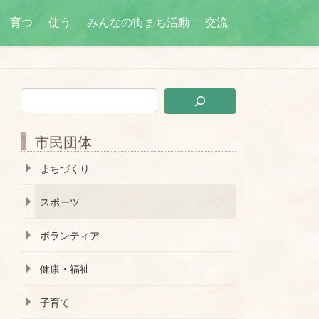
育つ
使う
みんなの街まち活動
交流
市民団体
まちづくり
スポーツ
ボランティア
健康・福祉
子育て