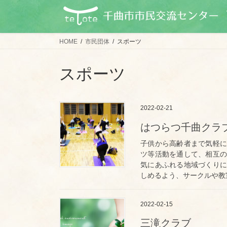
コ
ナ
ン
ビ
テ
ゲ
ン
ー
HOME
市民団体
スポーツ
ツ
シ
に
ョ
スポーツ
移
ン
動
に
移
2022-02-21
動
はつらつ千曲クラ
子供から高齢者まで気軽に
ツ等活動を通して、相互の
気にあふれる地域づくりに
しめるよう、サークルや教
2022-02-15
三滝クラブ