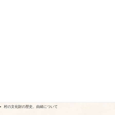
活動の目的・活動を始めた理由
土口地域の歴史や民俗などを研究する小団体である。
活動内容
土口の洪水の歴史について
村の文化、芸術の発展に尽した寺子屋師匠達について
村の文化財の歴史、由緒について