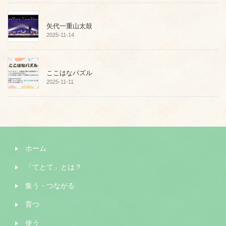
矢代一重山太鼓
2025-11-14
ここはなパズル
2025-11-11
ホーム
「てとて」とは？
集う・つながる
育つ
使う