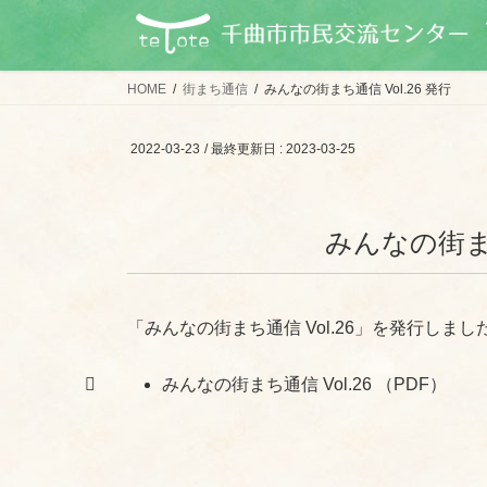
コ
ナ
ン
ビ
テ
ゲ
ン
ー
HOME
街まち通信
みんなの街まち通信 Vol.26 発行
ツ
シ
に
ョ
2022-03-23
/ 最終更新日 :
2023-03-25
移
ン
動
に
移
みんなの街まち
動
「みんなの街まち通信 Vol.26」を発行しまし
みんなの街まち通信 Vol.26 （PDF）